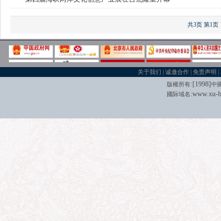
共3页
第1页
关于我们
|
诚邀合作
|
免责声明
|
:[
1998
]
版權所有
中
:
www.xu-b
國际域名