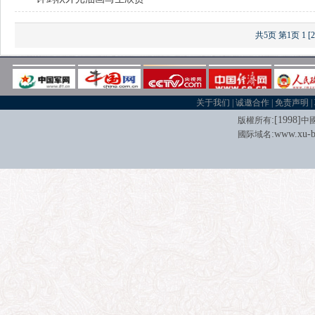
共5页
第1页
1
[2
关于我们
|
诚邀合作
|
免责声明
|
:[
1998
]
版權所有
中
:
www.xu-b
國际域名