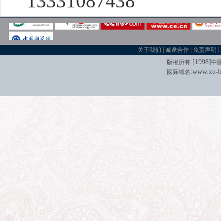
13331087438
关于我们
|
诚邀合作
|
免责声明
|
:[
1998
]
版權所有
中
:
www.xu-b
國际域名