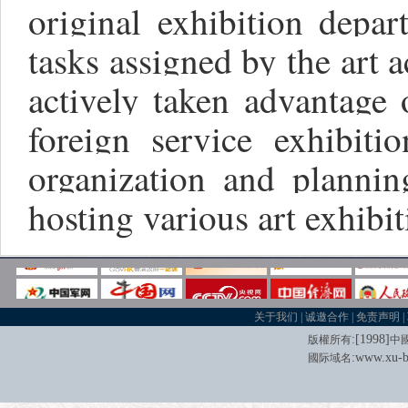
original exhibition depa
tasks assigned by the art 
actively taken advantage 
foreign service exhibiti
organization and plannin
hosting various art exhibit
关于我们
|
诚邀合作
|
免责声明
|
:[
1998
]
版權所有
中
:
www.xu-b
國际域名