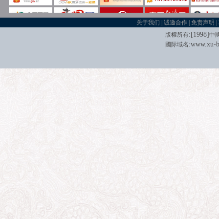
关于我们
|
诚邀合作
|
免责声明
|
:[
1998
]
版權所有
中
:
www.xu-b
國际域名