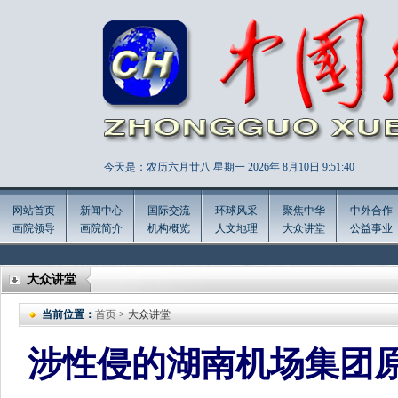
今天是：农历六月廿八 星期一 2026年
8月10日 9:51:42
网站首页
新闻中心
国际交流
环球风采
聚焦中华
中外合作
画院领导
画院简介
机构概览
人文地理
大众讲堂
公益事业
大众讲堂
当前位置：
首页
> 大众讲堂
涉性侵的湖南机场集团