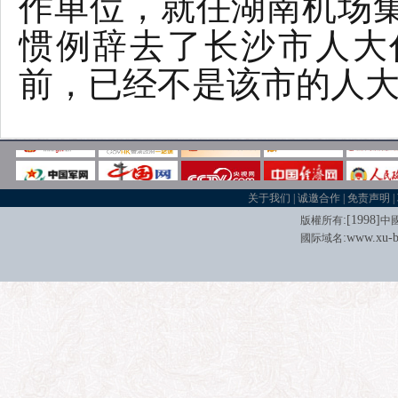
作单位，就任湖南机场
惯例辞去了长沙市人大
前，已经不是该市的人
关于我们
|
诚邀合作
|
免责声明
|
:[
1998
]
版權所有
中
:
www.xu-b
國际域名