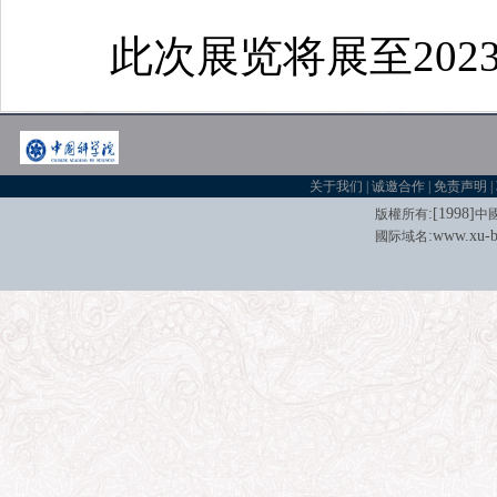
此次展览将展至2023年
关于我们
|
诚邀合作
|
免责声明
|
:[
1998
]
版權所有
中
:
www.xu-b
國际域名