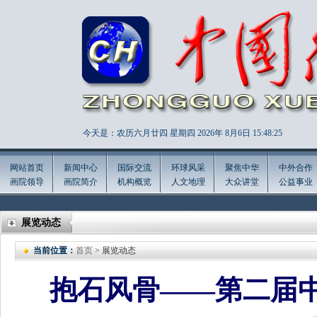
今天是：农历六月廿四 星期四 2026年
8月6日 15:48:28
网站首页
新闻中心
国际交流
环球风采
聚焦中华
中外合作
画院领导
画院简介
机构概览
人文地理
大众讲堂
公益事业
展览动态
当前位置：
首页
> 展览动态
抱石风骨——第二届